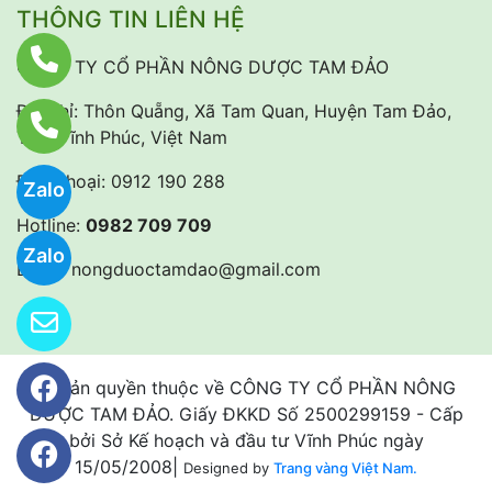
THÔNG TIN LIÊN HỆ
CÔNG TY CỔ PHẦN NÔNG DƯỢC TAM ĐẢO
Địa chỉ: Thôn Quẵng, Xã Tam Quan, Huyện Tam Đảo,
Tỉnh Vĩnh Phúc, Việt Nam
Điện thoại:
0912 190 288
Zalo
Hotline:
0982 709 709
Zalo
Email:
nongduoctamdao@gmail.com
@ Bản quyền thuộc về CÔNG TY CỔ PHẦN NÔNG
DƯỢC TAM ĐẢO. Giấy ĐKKD Số 2500299159 - Cấp
bởi Sở Kế hoạch và đầu tư Vĩnh Phúc ngày
15/05/2008|
Designed by
Trang vàng Việt Nam.